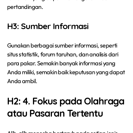
pertandingan.
H3: Sumber Informasi
Gunakan berbagai sumber informasi, seperti
situs statistik, forum taruhan, dan analisis dari
para pakar. Semakin banyak informasi yang
Anda miliki, semakin baik keputusan yang dapat
Anda ambil.
H2: 4. Fokus pada Olahraga
atau Pasaran Tertentu