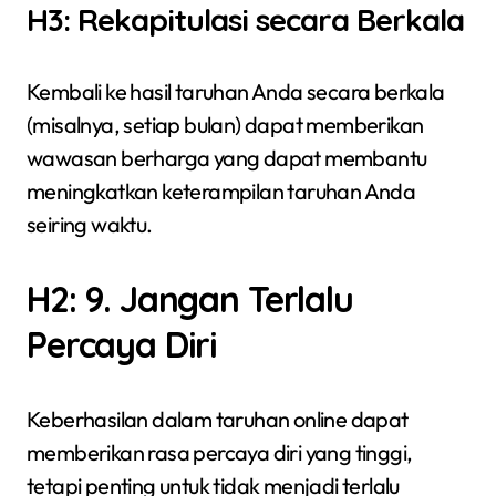
H3: Rekapitulasi secara Berkala
Kembali ke hasil taruhan Anda secara berkala
(misalnya, setiap bulan) dapat memberikan
wawasan berharga yang dapat membantu
meningkatkan keterampilan taruhan Anda
seiring waktu.
H2: 9. Jangan Terlalu
Percaya Diri
Keberhasilan dalam taruhan online dapat
memberikan rasa percaya diri yang tinggi,
tetapi penting untuk tidak menjadi terlalu