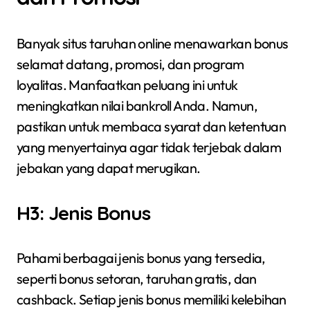
Banyak situs taruhan online menawarkan bonus
selamat datang, promosi, dan program
loyalitas. Manfaatkan peluang ini untuk
meningkatkan nilai bankroll Anda. Namun,
pastikan untuk membaca syarat dan ketentuan
yang menyertainya agar tidak terjebak dalam
jebakan yang dapat merugikan.
H3: Jenis Bonus
Pahami berbagai jenis bonus yang tersedia,
seperti bonus setoran, taruhan gratis, dan
cashback. Setiap jenis bonus memiliki kelebihan