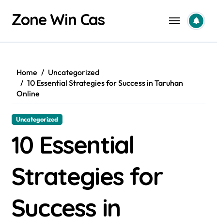
Skip
Zone Win Cas
to
content
Home
Uncategorized
10 Essential Strategies for Success in Taruhan
Online
Uncategorized
10 Essential
Strategies for
Success in