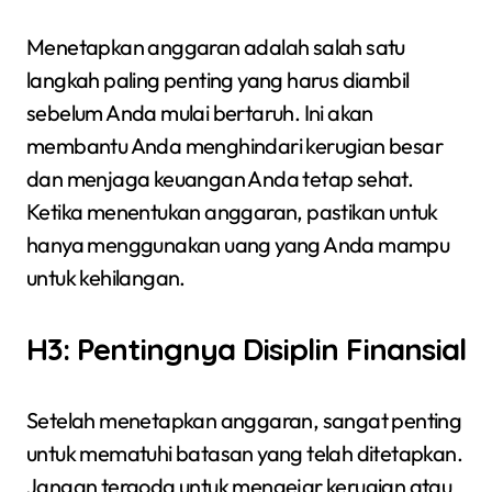
Menetapkan anggaran adalah salah satu
langkah paling penting yang harus diambil
sebelum Anda mulai bertaruh. Ini akan
membantu Anda menghindari kerugian besar
dan menjaga keuangan Anda tetap sehat.
Ketika menentukan anggaran, pastikan untuk
hanya menggunakan uang yang Anda mampu
untuk kehilangan.
H3: Pentingnya Disiplin Finansial
Setelah menetapkan anggaran, sangat penting
untuk mematuhi batasan yang telah ditetapkan.
Jangan tergoda untuk mengejar kerugian atau