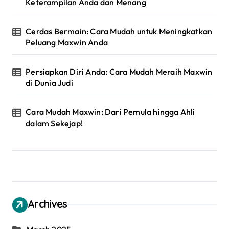
Keterampilan Anda dan Menang
Cerdas Bermain: Cara Mudah untuk Meningkatkan
Peluang Maxwin Anda
Persiapkan Diri Anda: Cara Mudah Meraih Maxwin
di Dunia Judi
Cara Mudah Maxwin: Dari Pemula hingga Ahli
dalam Sekejap!
Archives