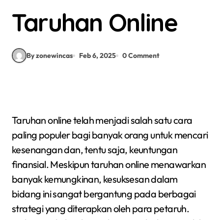
Taruhan Online
By zonewincas
Feb 6, 2025
0 Comment
Taruhan online telah menjadi salah satu cara
paling populer bagi banyak orang untuk mencari
kesenangan dan, tentu saja, keuntungan
finansial. Meskipun taruhan online menawarkan
banyak kemungkinan, kesuksesan dalam
bidang ini sangat bergantung pada berbagai
strategi yang diterapkan oleh para petaruh.