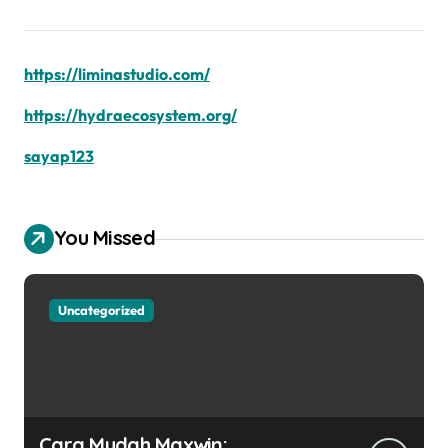
https://liminastudio.com/
https://hydraecosystem.org/
sayap123
You Missed
Uncategorized
Cara Mudah Maxwin: