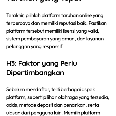
Terakhir, pilihlah platform taruhan online yang
terpercaya dan memiliki reputasi baik. Pastikan
platform tersebut memiliki lisensi yang valid,
sistem pembayaran yang aman, dan layanan
pelanggan yang responsif.
H3: Faktor yang Perlu
Dipertimbangkan
Sebelum mendaftar, teliti berbagai aspek
platform, seperti pilihan olahraga yang tersedia,
odds, metode deposit dan penarikan, serta
ulasan dari pengguna lain. Memilih platform