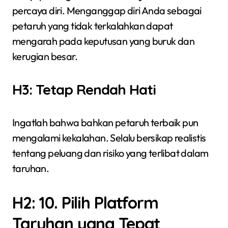
percaya diri. Menganggap diri Anda sebagai
petaruh yang tidak terkalahkan dapat
mengarah pada keputusan yang buruk dan
kerugian besar.
H3: Tetap Rendah Hati
Ingatlah bahwa bahkan petaruh terbaik pun
mengalami kekalahan. Selalu bersikap realistis
tentang peluang dan risiko yang terlibat dalam
taruhan.
H2: 10. Pilih Platform
Taruhan yang Tepat