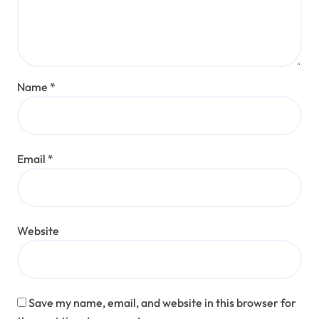
Name
*
Email
*
Website
Save my name, email, and website in this browser for