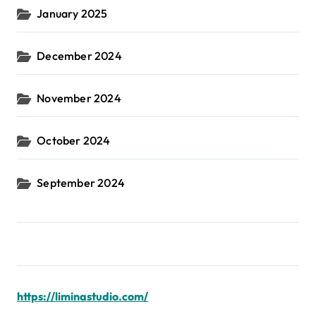
January 2025
December 2024
November 2024
October 2024
September 2024
https://liminastudio.com/