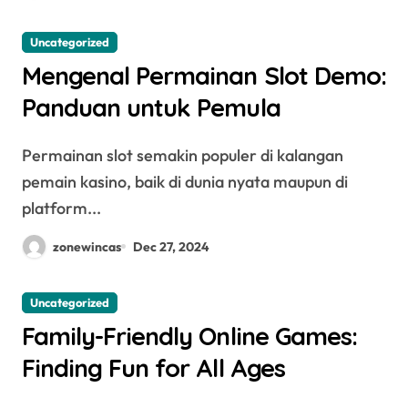
Uncategorized
Mengenal Permainan Slot Demo:
Panduan untuk Pemula
Permainan slot semakin populer di kalangan
pemain kasino, baik di dunia nyata maupun di
platform...
zonewincas
Dec 27, 2024
Uncategorized
Family-Friendly Online Games:
Finding Fun for All Ages