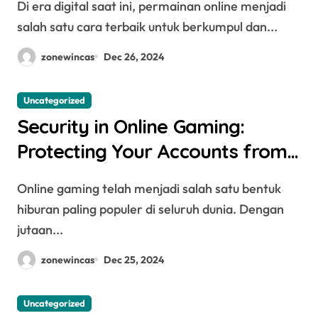
Di era digital saat ini, permainan online menjadi
salah satu cara terbaik untuk berkumpul dan...
zonewincas
Dec 26, 2024
Uncategorized
Security in Online Gaming:
Protecting Your Accounts from
Hackers
Online gaming telah menjadi salah satu bentuk
hiburan paling populer di seluruh dunia. Dengan
jutaan...
zonewincas
Dec 25, 2024
Uncategorized