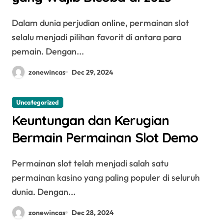
Dalam dunia perjudian online, permainan slot
selalu menjadi pilihan favorit di antara para
pemain. Dengan...
zonewincas
Dec 29, 2024
Uncategorized
Keuntungan dan Kerugian
Bermain Permainan Slot Demo
Permainan slot telah menjadi salah satu
permainan kasino yang paling populer di seluruh
dunia. Dengan...
zonewincas
Dec 28, 2024