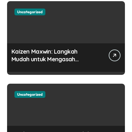
Uncategorized
Kaizen Maxwin: Langkah
Mudah untuk Mengasah
Keterampilan Anda dan
Menang
Uncategorized