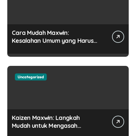
Cara Mudah Maxwin:
Kesalahan Umum yang Harus
Dihindari
Uncategorized
Kaizen Maxwin: Langkah
Mudah untuk Mengasah
Keterampilan Anda dan