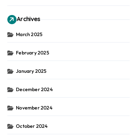
Archives
March 2025
February 2025
January 2025
December 2024
November 2024
October 2024