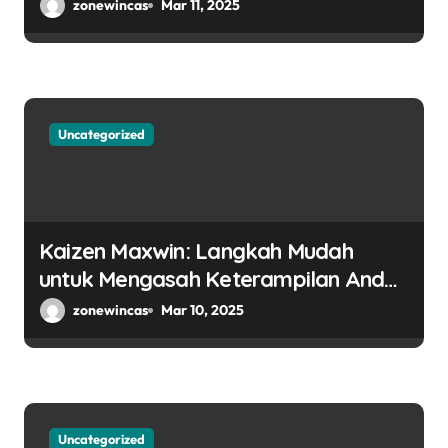
zonewincas
Mar 11, 2025
Uncategorized
Kaizen Maxwin: Langkah Mudah
untuk Mengasah Keterampilan Anda
dan Menang
zonewincas
Mar 10, 2025
Uncategorized