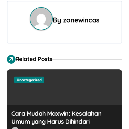
t
n
By
zonewincas
a
v
i
Related Posts
g
a
Uncategorized
t
i
o
Cara Mudah Maxwin: Kesalahan
n
Umum yang Harus Dihindari