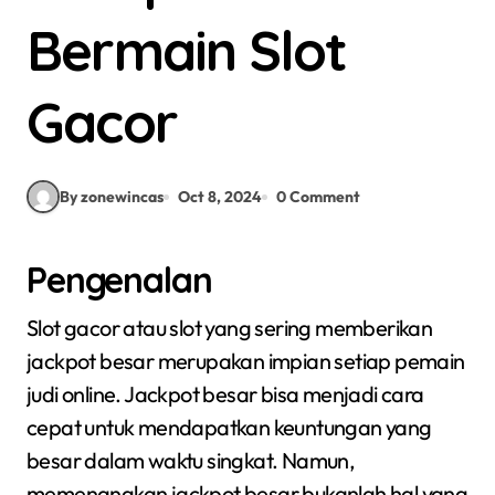
Bermain Slot
Gacor
By zonewincas
Oct 8, 2024
0 Comment
Pengenalan
Slot gacor atau slot yang sering memberikan
jackpot besar merupakan impian setiap pemain
judi online. Jackpot besar bisa menjadi cara
cepat untuk mendapatkan keuntungan yang
besar dalam waktu singkat. Namun,
memenangkan jackpot besar bukanlah hal yang