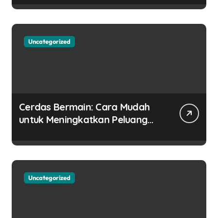
Menang
Uncategorized
Cerdas Bermain: Cara Mudah
untuk Meningkatkan Peluang
Maxwin Anda
Uncategorized