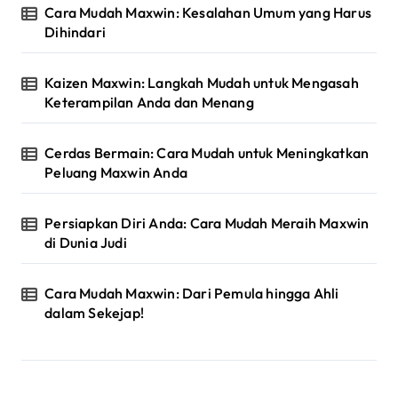
Cara Mudah Maxwin: Kesalahan Umum yang Harus
Dihindari
Kaizen Maxwin: Langkah Mudah untuk Mengasah
Keterampilan Anda dan Menang
Cerdas Bermain: Cara Mudah untuk Meningkatkan
Peluang Maxwin Anda
Persiapkan Diri Anda: Cara Mudah Meraih Maxwin
di Dunia Judi
Cara Mudah Maxwin: Dari Pemula hingga Ahli
dalam Sekejap!