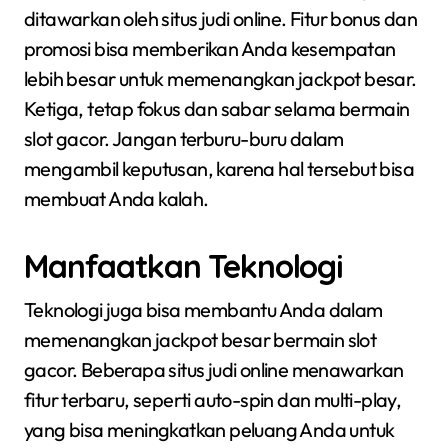
ditawarkan oleh situs judi online. Fitur bonus dan
promosi bisa memberikan Anda kesempatan
lebih besar untuk memenangkan jackpot besar.
Ketiga, tetap fokus dan sabar selama bermain
slot gacor. Jangan terburu-buru dalam
mengambil keputusan, karena hal tersebut bisa
membuat Anda kalah.
Manfaatkan Teknologi
Teknologi juga bisa membantu Anda dalam
memenangkan jackpot besar bermain slot
gacor. Beberapa situs judi online menawarkan
fitur terbaru, seperti auto-spin dan multi-play,
yang bisa meningkatkan peluang Anda untuk