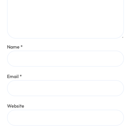
Name
*
Email
*
Website