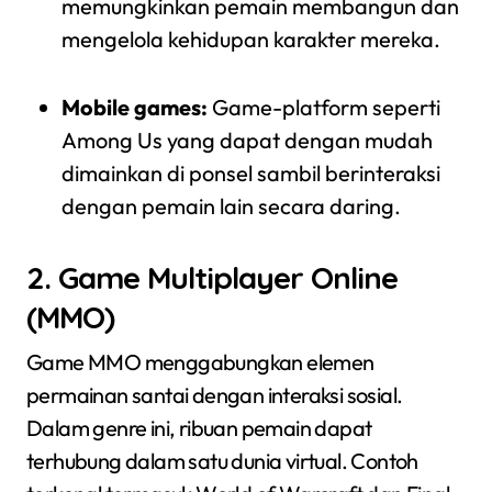
memungkinkan pemain membangun dan
mengelola kehidupan karakter mereka.
Mobile games:
Game-platform seperti
Among Us yang dapat dengan mudah
dimainkan di ponsel sambil berinteraksi
dengan pemain lain secara daring.
2. Game Multiplayer Online
(MMO)
Game MMO menggabungkan elemen
permainan santai dengan interaksi sosial.
Dalam genre ini, ribuan pemain dapat
terhubung dalam satu dunia virtual. Contoh