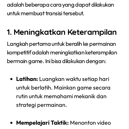
adalah beberapa cara yang dapat dilakukan
untuk membuat transisi tersebut.
1. Meningkatkan Keterampilan
Langkah pertama untuk beralih ke permainan
kompetitif adalah meningkatkan keterampilan
bermain game. Ini bisa dilakukan dengan:
Latihan:
Luangkan waktu setiap hari
untuk berlatih. Mainkan game secara
rutin untuk memahami mekanik dan
strategi permainan.
Mempelajari Taktik:
Menonton video