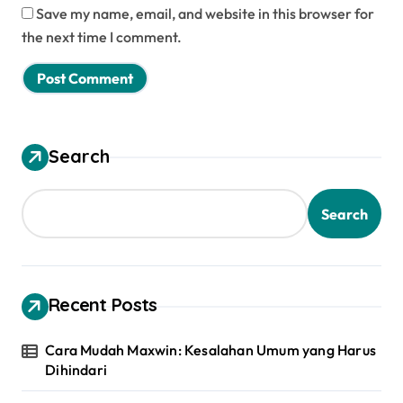
Save my name, email, and website in this browser for
the next time I comment.
Search
Search
Recent Posts
Cara Mudah Maxwin: Kesalahan Umum yang Harus
Dihindari