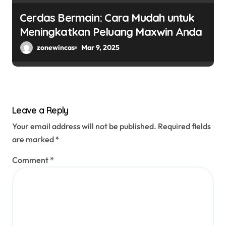
Cerdas Bermain: Cara Mudah untuk
Meningkatkan Peluang Maxwin Anda
zonewincas
Mar 9, 2025
Leave a Reply
Your email address will not be published.
Required fields
are marked
*
Comment
*