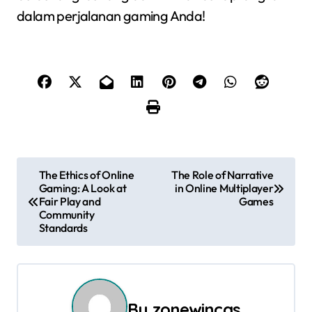
dalam perjalanan gaming Anda!
P
The Ethics of Online
The Role of Narrative
Gaming: A Look at
in Online Multiplayer
o
Fair Play and
Games
Community
s
Standards
t
n
By
zonewincas