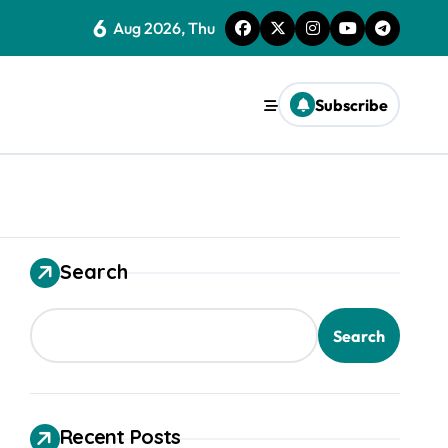
6
Aug 2026, Thu
Subscribe
Search
Search
Recent Posts