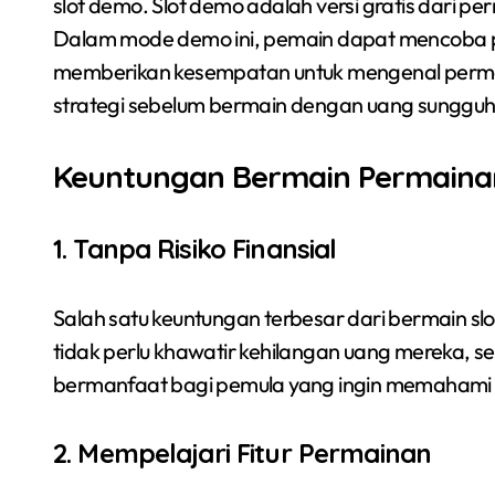
slot demo. Slot demo adalah versi gratis dari per
Dalam mode demo ini, pemain dapat mencoba p
memberikan kesempatan untuk mengenal perm
strategi sebelum bermain dengan uang sunggu
Keuntungan Bermain Permaina
1. Tanpa Risiko Finansial
Salah satu keuntungan terbesar dari bermain slo
tidak perlu khawatir kehilangan uang mereka, s
bermanfaat bagi pemula yang ingin memahami 
2. Mempelajari Fitur Permainan