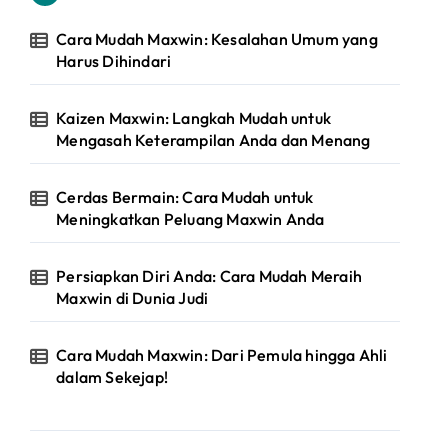
Cara Mudah Maxwin: Kesalahan Umum yang
Harus Dihindari
Kaizen Maxwin: Langkah Mudah untuk
Mengasah Keterampilan Anda dan Menang
Cerdas Bermain: Cara Mudah untuk
Meningkatkan Peluang Maxwin Anda
Persiapkan Diri Anda: Cara Mudah Meraih
Maxwin di Dunia Judi
Cara Mudah Maxwin: Dari Pemula hingga Ahli
dalam Sekejap!