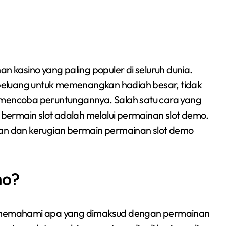
n kasino yang paling populer di seluruh dunia.
n peluang untuk memenangkan hadiah besar, tidak
 mencoba peruntungannya. Salah satu cara yang
ermain slot adalah melalui permainan slot demo.
gan dan kerugian bermain permainan slot demo
mo?
uk memahami apa yang dimaksud dengan permainan