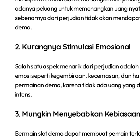
adanya peluang untuk memenangkan uang nyata
sebenarnya dari perjudian tidak akan mendap
demo.
2. Kurangnya Stimulasi Emosional
Salah satu aspek menarik dari perjudian adalah
emosi seperti kegembiraan, kecemasan, dan h
permainan demo, karena tidak ada uang yang d
intens.
3. Mungkin Menyebabkan Kebiasaan
Bermain slot demo dapat membuat pemain ter