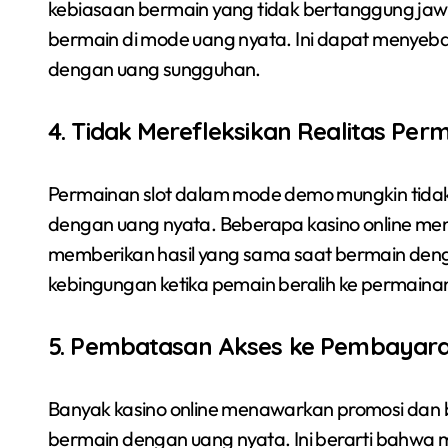
kebiasaan bermain yang tidak bertanggung jaw
bermain di mode uang nyata. Ini dapat menyeba
dengan uang sungguhan.
4. Tidak Merefleksikan Realitas Per
Permainan slot dalam mode demo mungkin tida
dengan uang nyata. Beberapa kasino online men
memberikan hasil yang sama saat bermain den
kebingungan ketika pemain beralih ke permaina
5. Pembatasan Akses ke Pembayara
Banyak kasino online menawarkan promosi dan 
bermain dengan uang nyata. Ini berarti bahwa