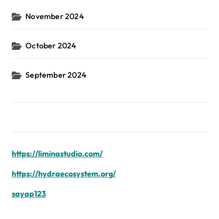
November 2024
October 2024
September 2024
https://liminastudio.com/
https://hydraecosystem.org/
sayap123