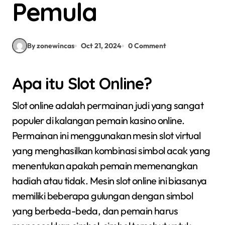
Pemula
By zonewincas
Oct 21, 2024
0 Comment
Apa itu Slot Online?
Slot online adalah permainan judi yang sangat
populer di kalangan pemain kasino online.
Permainan ini menggunakan mesin slot virtual
yang menghasilkan kombinasi simbol acak yang
menentukan apakah pemain memenangkan
hadiah atau tidak. Mesin slot online ini biasanya
memiliki beberapa gulungan dengan simbol
yang berbeda-beda, dan pemain harus