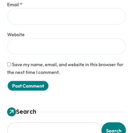
Email
*
Website
Save my name, email, and website in this browser for
the next time I comment.
Search
Search