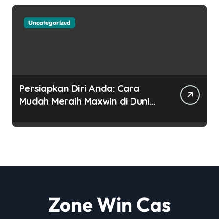
Uncategorized
Persiapkan Diri Anda: Cara
Mudah Meraih Maxwin di Dunia
Judi
Zone Win Cas