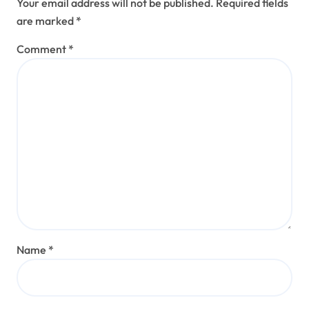
Your email address will not be published.
Required fields
are marked
*
Comment
*
Name
*