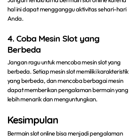
hal ini dapat mengganggu aktivitas sehari-hari
Anda.
4. Coba Mesin Slot yang
Berbeda
Jangan ragu untuk mencoba mesin slot yang
berbeda. Setiap mesin slot memiliki karakteristik
yang berbeda, dan mencoba berbagai mesin
dapat memberikan pengalaman bermain yang
lebih menarik dan menguntungkan.
Kesimpulan
Bermain slot online bisa menjadi pengalaman