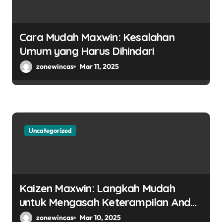
i
o
Cara Mudah Maxwin: Kesalahan
n
Umum yang Harus Dihindari
zonewincas
Mar 11, 2025
Uncategorized
Kaizen Maxwin: Langkah Mudah
untuk Mengasah Keterampilan Anda
dan Menang
zonewincas
Mar 10, 2025