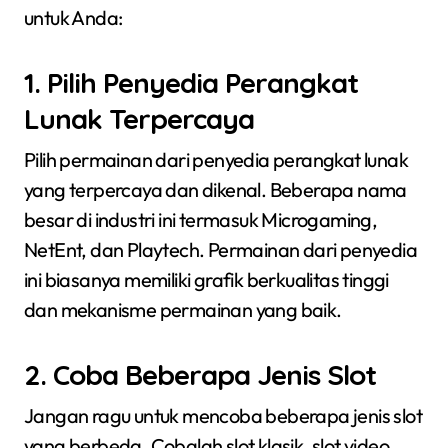
untuk Anda:
1. Pilih Penyedia Perangkat
Lunak Terpercaya
Pilih permainan dari penyedia perangkat lunak
yang terpercaya dan dikenal. Beberapa nama
besar di industri ini termasuk Microgaming,
NetEnt, dan Playtech. Permainan dari penyedia
ini biasanya memiliki grafik berkualitas tinggi
dan mekanisme permainan yang baik.
2. Coba Beberapa Jenis Slot
Jangan ragu untuk mencoba beberapa jenis slot
yang berbeda. Cobalah slot klasik, slot video,