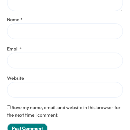
Name
*
Email
*
Website
Save my name, email, and website in this browser for
the next time I comment.