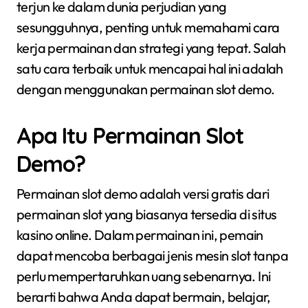
terjun ke dalam dunia perjudian yang
sesungguhnya, penting untuk memahami cara
kerja permainan dan strategi yang tepat. Salah
satu cara terbaik untuk mencapai hal ini adalah
dengan menggunakan permainan slot demo.
Apa Itu Permainan Slot
Demo?
Permainan slot demo adalah versi gratis dari
permainan slot yang biasanya tersedia di situs
kasino online. Dalam permainan ini, pemain
dapat mencoba berbagai jenis mesin slot tanpa
perlu mempertaruhkan uang sebenarnya. Ini
berarti bahwa Anda dapat bermain, belajar,