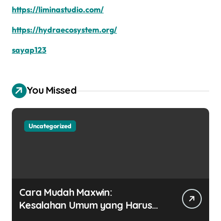
https://liminastudio.com/
https://hydraecosystem.org/
sayap123
You Missed
Uncategorized
Cara Mudah Maxwin:
Kesalahan Umum yang Harus
Dihindari