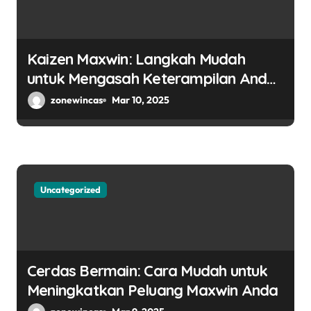
Kaizen Maxwin: Langkah Mudah
untuk Mengasah Keterampilan Anda
dan Menang
zonewincas
Mar 10, 2025
Uncategorized
Cerdas Bermain: Cara Mudah untuk
Meningkatkan Peluang Maxwin Anda