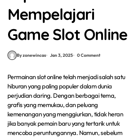
Mempelajari
Game Slot Online
By zonewincas
Jan 3, 2025
0 Comment
Permainan slot online telah menjadi salah satu
hiburan yang paling populer dalam dunia
perjudian daring. Dengan berbagai tema,
grafis yang memukau, dan peluang
kemenangan yang menggiurkan, tidak heran
jika banyak pemain baru yang tertarik untuk
mencoba peruntungannya. Namun, sebelum