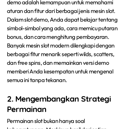
demo adalah kemampuan untuk memahami
aturan dan fitur dari berbagai jenis mesin slot.
Dalam slot demo, Anda dapat belajar tentang
simbol-simbol yang ada, cara memicu putaran
bonus, dan cara menghitung pembayaran.
Banyak mesin slot modern dilengkapi dengan
berbagai fitur menarik seperti wilds, scatters,
dan free spins, dan memainkan versi demo
memberi Anda kesempatan untuk mengenal
semua ini tanpa tekanan.
2. Mengembangkan Strategi
Permainan
Permainan slot bukan hanya soal