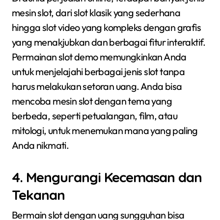
mesin slot, dari slot klasik yang sederhana
hingga slot video yang kompleks dengan grafis
yang menakjubkan dan berbagai fitur interaktif.
Permainan slot demo memungkinkan Anda
untuk menjelajahi berbagai jenis slot tanpa
harus melakukan setoran uang. Anda bisa
mencoba mesin slot dengan tema yang
berbeda, seperti petualangan, film, atau
mitologi, untuk menemukan mana yang paling
Anda nikmati.
4. Mengurangi Kecemasan dan
Tekanan
Bermain slot dengan uang sungguhan bisa