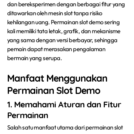
dan bereksperimen dengan berbagai fitur yang
ditawarkan oleh mesin slot tanpa risiko
kehilangan uang. Permainan slot demo sering
kali memiliki tata letak, grafik, dan mekanisme
yang sama dengan versi berbayar, sehingga
pemain dapat merasakan pengalaman
bermain yang serupa.
Manfaat Menggunakan
Permainan Slot Demo
1. Memahami Aturan dan Fitur
Permainan
Salah satu manfaat utama dari permainan slot