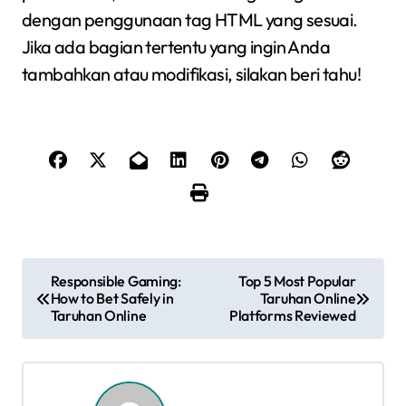
dengan penggunaan tag HTML yang sesuai.
Jika ada bagian tertentu yang ingin Anda
tambahkan atau modifikasi, silakan beri tahu!
P
Responsible Gaming:
Top 5 Most Popular
How to Bet Safely in
Taruhan Online
o
Taruhan Online
Platforms Reviewed
s
t