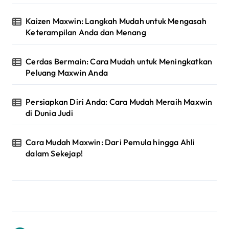
Kaizen Maxwin: Langkah Mudah untuk Mengasah
Keterampilan Anda dan Menang
Cerdas Bermain: Cara Mudah untuk Meningkatkan
Peluang Maxwin Anda
Persiapkan Diri Anda: Cara Mudah Meraih Maxwin
di Dunia Judi
Cara Mudah Maxwin: Dari Pemula hingga Ahli
dalam Sekejap!