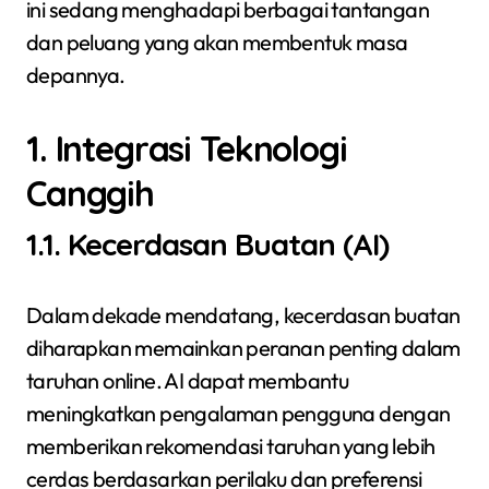
ini sedang menghadapi berbagai tantangan
dan peluang yang akan membentuk masa
depannya.
1. Integrasi Teknologi
Canggih
1.1. Kecerdasan Buatan (AI)
Dalam dekade mendatang, kecerdasan buatan
diharapkan memainkan peranan penting dalam
taruhan online. AI dapat membantu
meningkatkan pengalaman pengguna dengan
memberikan rekomendasi taruhan yang lebih
cerdas berdasarkan perilaku dan preferensi