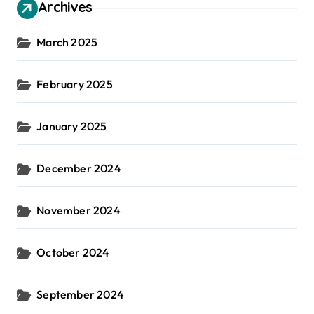
Archives
March 2025
February 2025
January 2025
December 2024
November 2024
October 2024
September 2024