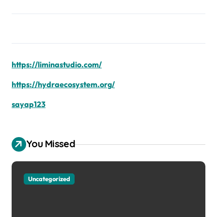
https://liminastudio.com/
https://hydraecosystem.org/
sayap123
You Missed
Uncategorized