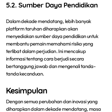
5.2. Sumber Daya Pendidikan
Dalam dekade mendatang, lebih banyak
platform taruhan diharapkan akan
menyediakan sumber daya pendidikan untuk
membantu pemain memahami risiko yang
terlibat dalam perjudian. Ini mencakup
informasi tentang cara berjudi secara
bertanggung jawab dan mengenali tanda-
tanda kecanduan.
Kesimpulan
Dengan semua perubahan dan inovasi yang
diharapkan dalam dekade mendatang, masa