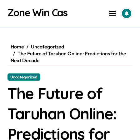
Skip
Zone Win Cas
to
content
Home
Uncategorized
The Future of Taruhan Online: Predictions for the
Next Decade
Uncategorized
The Future of
Taruhan Online:
Predictions for