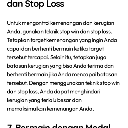
dan Stop Loss
Untuk mengontrol kemenangan dan kerugian
Anda, gunakan teknik stop win dan stop loss.
Tetapkan target kemenangan yang ingin Anda
capai dan berhenti bermain ketika target
tersebut tercapai. Selain itu, tetapkan juga
batasan kerugian yang bisa Anda terima dan
berhenti bermain jika Anda mencapai batasan
tersebut. Dengan menggunakan teknik stop win
dan stop loss, Anda dapat menghindari
kerugian yang terlalu besar dan
memaksimalkan kemenangan Anda.
7. Bermain dengan Modal