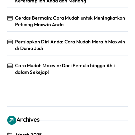
Keterampilan Anda dan Menang
Cerdas Bermain: Cara Mudah untuk Meningkatkan
Peluang Maxwin Anda
Persiapkan Diri Anda: Cara Mudah Meraih Maxwin
di Dunia Judi
Cara Mudah Maxwin: Dari Pemula hingga Ahli
dalam Sekejap!
Archives
March 2025