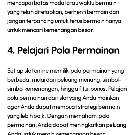
mencapai batas modal atau waktu bermain
yang telah ditetapkan, berhenti bermain dan
jangan terpancing untuk terus bermain hanya
untuk mencari kemenangan besar.
4. Pelajari Pola Permainan
Setiap slot online memiliki pola permainan yang
berbeda, mulai dari peluang menang, simbol-
simbol kemenangan, hingga fitur bonus. Pelajari
pola permainan dari slot yang Anda mainkan
agar Anda dapat membuat strategi bermain
yang lebih baik. Dengan memahami pola
permainan, Anda dapat meningkatkan peluang
Anda untuk meraih kemenangan besar.