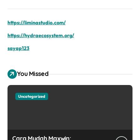
https://liminastudio.com/
https://hydraecosystem.org/
sayap123
You Missed
Uncategorized
Cara Mudah Maxwin: