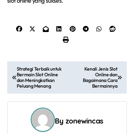
slot online yang sukses.
P
Strategi Terbaik untuk
Kenali Jenis Slot
Bermain Slot Online
Online dan
o
dan Meningkatkan
Bagaimana Cara
Peluang Menang
Bermainnya
s
t
n
By
zonewincas
a