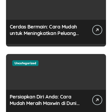
Cerdas Bermain: Cara Mudah
untuk Meningkatkan Peluang
Maxwin Anda
Uncategorized
Persiapkan Diri Anda: Cara
Mudah Meraih Maxwin di Dunia
Judi