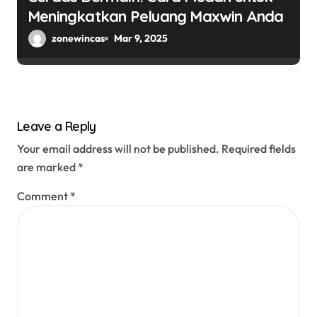
Meningkatkan Peluang Maxwin Anda
zonewincas
Mar 9, 2025
Leave a Reply
Your email address will not be published.
Required fields
are marked
*
Comment
*