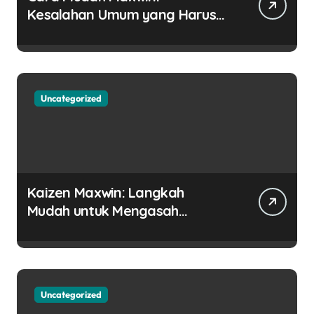
Kesalahan Umum yang Harus
Dihindari
Uncategorized
Kaizen Maxwin: Langkah
Mudah untuk Mengasah
Keterampilan Anda dan
Menang
Uncategorized