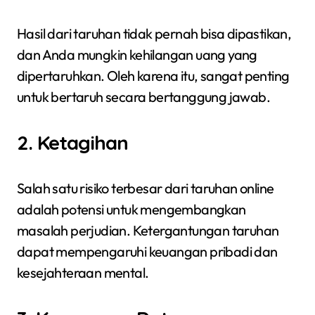
Hasil dari taruhan tidak pernah bisa dipastikan,
dan Anda mungkin kehilangan uang yang
dipertaruhkan. Oleh karena itu, sangat penting
untuk bertaruh secara bertanggung jawab.
2. Ketagihan
Salah satu risiko terbesar dari taruhan online
adalah potensi untuk mengembangkan
masalah perjudian. Ketergantungan taruhan
dapat mempengaruhi keuangan pribadi dan
kesejahteraan mental.