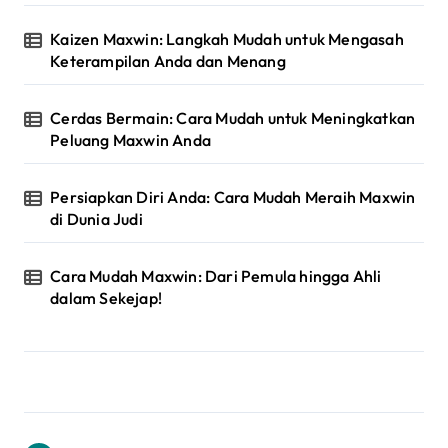
Kaizen Maxwin: Langkah Mudah untuk Mengasah
Keterampilan Anda dan Menang
Cerdas Bermain: Cara Mudah untuk Meningkatkan
Peluang Maxwin Anda
Persiapkan Diri Anda: Cara Mudah Meraih Maxwin
di Dunia Judi
Cara Mudah Maxwin: Dari Pemula hingga Ahli
dalam Sekejap!