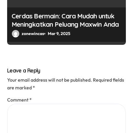
Cerdas Bermain: Cara Mudah untuk
Meningkatkan Peluang Maxwin Anda
zonewincas
Mar 9, 2025
Leave a Reply
Your email address will not be published.
Required fields
are marked
*
Comment
*