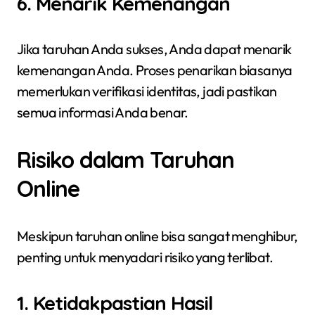
6. Menarik Kemenangan
Jika taruhan Anda sukses, Anda dapat menarik
kemenangan Anda. Proses penarikan biasanya
memerlukan verifikasi identitas, jadi pastikan
semua informasi Anda benar.
Risiko dalam Taruhan
Online
Meskipun taruhan online bisa sangat menghibur,
penting untuk menyadari risiko yang terlibat.
1. Ketidakpastian Hasil