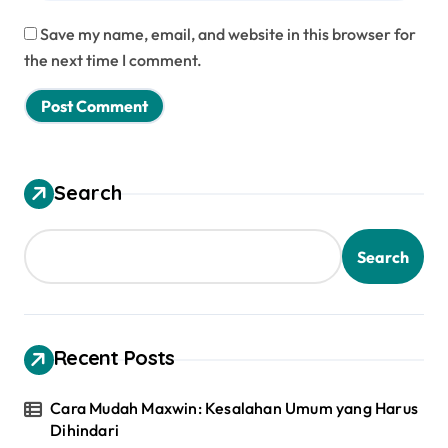
Save my name, email, and website in this browser for
the next time I comment.
Search
Search
Recent Posts
Cara Mudah Maxwin: Kesalahan Umum yang Harus
Dihindari