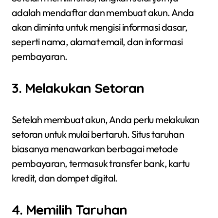
adalah mendaftar dan membuat akun. Anda
akan diminta untuk mengisi informasi dasar,
seperti nama, alamat email, dan informasi
pembayaran.
3. Melakukan Setoran
Setelah membuat akun, Anda perlu melakukan
setoran untuk mulai bertaruh. Situs taruhan
biasanya menawarkan berbagai metode
pembayaran, termasuk transfer bank, kartu
kredit, dan dompet digital.
4. Memilih Taruhan