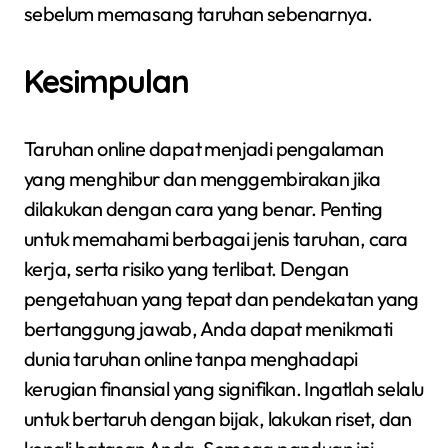
sebelum memasang taruhan sebenarnya.
Kesimpulan
Taruhan online dapat menjadi pengalaman
yang menghibur dan menggembirakan jika
dilakukan dengan cara yang benar. Penting
untuk memahami berbagai jenis taruhan, cara
kerja, serta risiko yang terlibat. Dengan
pengetahuan yang tepat dan pendekatan yang
bertanggung jawab, Anda dapat menikmati
dunia taruhan online tanpa menghadapi
kerugian finansial yang signifikan. Ingatlah selalu
untuk bertaruh dengan bijak, lakukan riset, dan