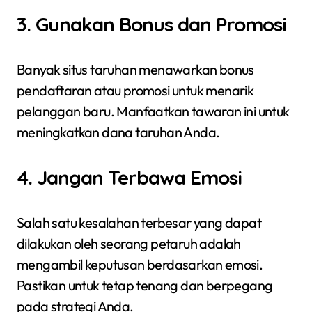
3. Gunakan Bonus dan Promosi
Banyak situs taruhan menawarkan bonus
pendaftaran atau promosi untuk menarik
pelanggan baru. Manfaatkan tawaran ini untuk
meningkatkan dana taruhan Anda.
4. Jangan Terbawa Emosi
Salah satu kesalahan terbesar yang dapat
dilakukan oleh seorang petaruh adalah
mengambil keputusan berdasarkan emosi.
Pastikan untuk tetap tenang dan berpegang
pada strategi Anda.