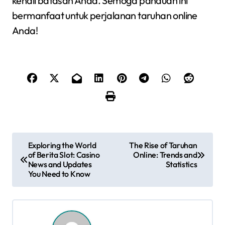
kenali batasan Anda. Semoga panduan ini
bermanfaat untuk perjalanan taruhan online
Anda!
P
Exploring the World
The Rise of Taruhan
of Berita Slot: Casino
Online: Trends and
o
News and Updates
Statistics
You Need to Know
s
t
n