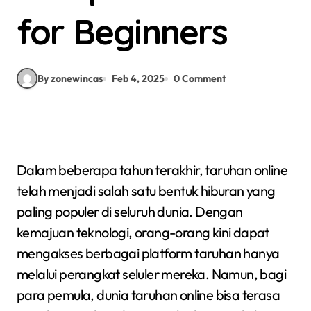
for Beginners
By zonewincas
Feb 4, 2025
0 Comment
Dalam beberapa tahun terakhir, taruhan online
telah menjadi salah satu bentuk hiburan yang
paling populer di seluruh dunia. Dengan
kemajuan teknologi, orang-orang kini dapat
mengakses berbagai platform taruhan hanya
melalui perangkat seluler mereka. Namun, bagi
para pemula, dunia taruhan online bisa terasa